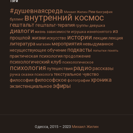
Тэги
#душевнаясреда
Рим
Михаил Жилин
биография
внутренний космос
буллинг
гештальт
гештальт-терапия
группы
девушка
диалоги
из
жизнь
зависимости
игрушка
изнепонятого
истории
прошлой жизни
лекции
лекция
искусство
литература
мероприятия
невыдуманное
магазин
подкасты
несуществующее
обучение
попытки понять
практическая психология
продолжение
психологический клуб
психологическое
психология
радио
рассказы
путешествия
текстуальное чувство
ручка
сказки психолога
хроника
философское
философия
фотографии
эфиры
экзистенциальное
Одесса, 2015 – 2023
Михаил Жилин