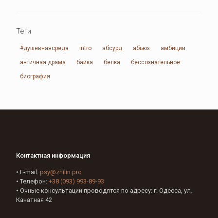
Теги
#душевнаясреда
intro
абсурд
абьюз
амбиции
античная драма
байка
белка
бессознательное
биография
Контактная информация
• E-mail:
psy@zhilin.pro
• Телефон:
+38 (093) 993-89-93
• Очные консультации проводятся по адресу: г. Одесса, ул.
Канатная 42