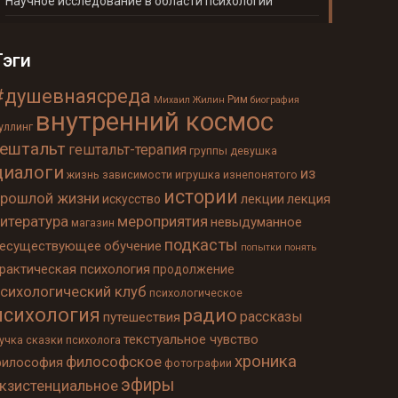
Научное исследование в области психологии
Тэги
#душевнаясреда
Рим
Михаил Жилин
биография
внутренний космос
уллинг
гештальт
гештальт-терапия
группы
девушка
диалоги
из
жизнь
зависимости
игрушка
изнепонятого
истории
прошлой жизни
лекции
лекция
искусство
литература
мероприятия
невыдуманное
магазин
подкасты
несуществующее
обучение
попытки понять
рактическая психология
продолжение
психологический клуб
психологическое
психология
радио
рассказы
путешествия
текстуальное чувство
учка
сказки психолога
хроника
философское
философия
фотографии
эфиры
экзистенциальное