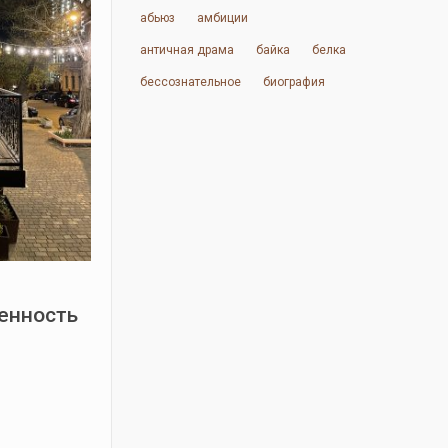
абьюз
амбиции
античная драма
байка
белка
бессознательное
биография
енность