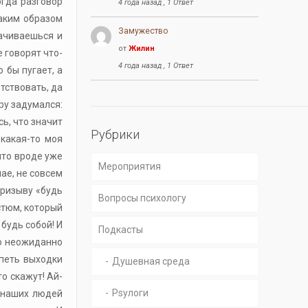
огда разговор
4 года назад , 1 Ответ
таким образом
Замужество
рачиваешься и
от
Жилин
е говорят что-
4 года назад , 1 Ответ
 бы пугает, а
тствовать, да
уру задумался:
ь, что значит
Рубрики
 какая-то моя
что вроде уже
Мероприятия
чае, не совсем
призыву «будь
Вопросы психологу
стюм, который
 будь собой! И
Подкасты
то неожиданно
рпеть выходки
Душевная среда
о скажут! Ай-
Psyлоги
о наших людей