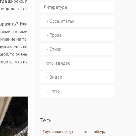
гда широко. И
Литература
 не делаю. Так
Эссе, статьи
ыразить? Или
всеми твоими
Проза
имание на то,
служиваешь ли
Стихи
ебя, то очень
авить, что их
Фото и видео
Видео
Фото
Теги
#душевнаясреда
intro
абсурд