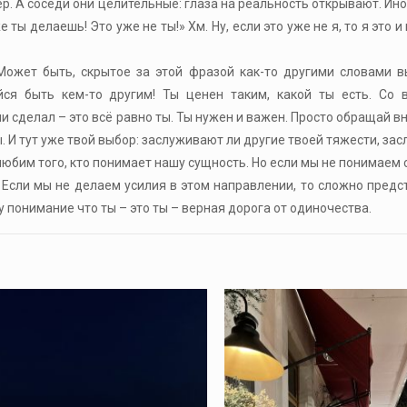
р. А соседи они целительные: глаза на реальность открывают. Ино
ты делаешь! Это уже не ты!» Хм. Ну, если это уже не я, то я это и
Может быть, скрытое за этой фразой как-то другими словами в
айся быть кем-то другим! Ты ценен таким, какой ты есть. Со 
сделал – это всё равно ты. Ты нужен и важен. Просто обращай вн
. И тут уже твой выбор: заслуживают ли другие твоей тяжести, за
любим того, кто понимает нашу сущность. Но если мы не понимаем с
 Если мы не делаем усилия в этом направлении, то сложно предст
у понимание что ты – это ты – верная дорога от одиночества.