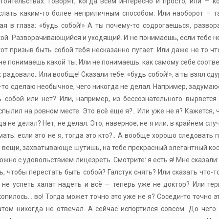
ятельствах. Говорят, когда всем интересно и просто, или — к
ослать каким-то более неприличным способом. Или наоборот – 
ая в глаза: «будь собой!» А ты почему-то содрогаешься, разво
такой. Разворачивающийся и уходящий. И не понимаешь, если тебе н
от призыв быть собой тебя несказанно пугает. Или даже не то что
не понимаешь какой ты. Или не понимаешь: как самому себе соотве
радовало.. Или вообще! Сказали тебе: «будь собой!», а ты взял сд
о-то сделаю необычное, чего никогда не делал. Например, задумаюс
сь собой или нет? Или, например, из бессознательного вырвется
спылил на ровном месте. Это всё еще я?.. Или уже не я? Кажется, 
а не делал? Нет, не делал. Это, наверное, не я или, в крайнем слу
ать: если это не я, тогда это кто?.. А вообще хорошо следовать 
ые вещи, захватывающе шутишь, на тебе прекрасный элегантный ко
Можно с удовольствием лицезреть. Смотрите: я есть я! Мне сказали:
ть, чтобы перестать быть собой? Галстук снять? Или сказать что-
не успеть халат надеть и всё — теперь уже не доктор? Или те
копилось… во! Тогда может точно это уже не я? Соседи-то точно эт
атом никогда не отвечал. А сейчас испортился совсем. До чег