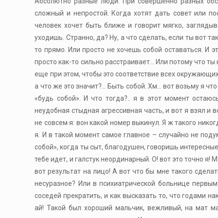
Абсолютно разные люди. При совершенно разных обсто
сложный и непростой. Когда хотят дать совет или п
человек хочет быть ближе и говорит мягко, заглядыв
уходишь. Странно, да? Ну, а что сделать, если ты вот 
то прямо. Или просто не хочешь собой оставаться. И эт
просто как-то сильно расстраивает… Или потому что ты 
еще при этом, чтобы это соответствие всех окружающих 
а что же это значит?… Быть собой. Хм… вот возьму я чт
«будь собой». И что тогда?.. я в этот момент остаю
неудобная стыдная агрессивная часть, и вот я взял и в
не совсем я: вон какой номер выкинул. Я ж такого никогд
я. И в такой момент самое главное – случайно не подум
собой», когда ты сыт, благодушен, говоришь интересн
тебе идет, и галстук неординарный. О! вот это точно я! 
вот результат на лицо! А вот что бы мне такого сдела
несуразное? Или в психиатрической больнице первым 
соседей прекратить, и как высказать то, что годами на
ай! Такой был хороший мальчик, вежливый, на мат м