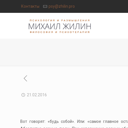
Контакты
psy@zhilin.pro
21.02.2016
Вот говорят: «будь собой». Или: «самое главное ос